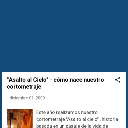
ante cámara sus conocimientos en
diversos temas. Estos videos tienen
una duración promedio de entre 3 y 5
minutos que, poniendo atención y
sobre todo, dejándonos sumergir en lo
que ellos quieren comunicarnos,
podremos ver la "luz detrás de la
sombras".
_____________________________
_____________________________
_________________________ ¡...
"Asalto al Cielo" - cómo nace nuestro
cortometraje
-
diciembre 01, 2009
Este año realizamos nuestro
cortometraje "Asalto al cielo" , historia
basada en un pasaje de la vida de