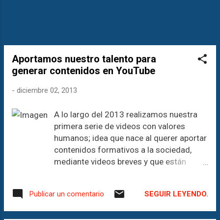
mejor manera de invertir nuestro
tiempo que en la oración, este ejercicio
ordenado de la Palabra de Dios, nos
per...
Aportamos nuestro talento para
generar contenidos en YouTube
-
diciembre 02, 2013
A lo largo del 2013 realizamos nuestra
primera serie de videos con valores
humanos; idea que nace al querer aportar
contenidos formativos a la sociedad,
mediante videos breves y que están
disponibles en YouTube. Tomados de la
mano del libro "La televisión es mala
SEGUIR LEYENDO.
Publicar un comentario
maestra" una compilación de textos de
Karls R. Popper, John Condry, Charles S.