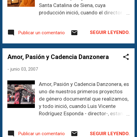
Santa Catalina de Siena, cuya
producción inició, cuando el director
Luis Vicente Rodríguez Esponda
estaba realizando un apostolado
SEGUIR LEYENDO.
Publicar un comentario
dentro del grupo de teatro de Santo
Domingo de Guzmán en la ciudad de
Puebla que, tras haber asistido en
Amor, Pasión y Cadencia Danzonera
controles técnicos del montaje teatral
del "Palabras de Mujer" , propuso a Fray
-
junio 03, 2007
Antonio Ramos O.P. - responsable del
grupo teatral- la idea de llevar una
Amor, Pasión y Cadencia Danzonera, es
escena dramática a formato
uno de nuestros primeros proyectos
cinematográfico; la idea le gustó al
de género documental que realizamos,
padre Antonio, pero quería involucrar a
y todo inició, cuando Luis Vicente
los actores y personas de dicha
Rodríguez Esponda - director-, estando
agrupación. Por lo que llegaron a un
en la ciudad de Tehuacán, Puebla,
acuerdo y así, empezaron los trabajos
paseando con su papá, acudieron al
de la producción. Basada en la novela
SEGUIR LEYENDO.
Publicar un comentario
zócalo, para disfrutar de la música