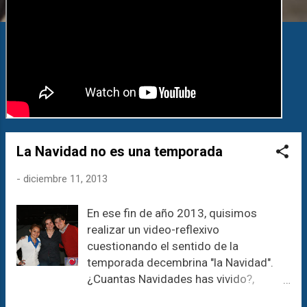
a
s
La Navidad no es una temporada
-
diciembre 11, 2013
En ese fin de año 2013, quisimos
realizar un video-reflexivo
cuestionando el sentido de la
temporada decembrina "la Navidad".
¿Cuantas Navidades has vivido?,
¿Cuantas Navidades has pasado? son