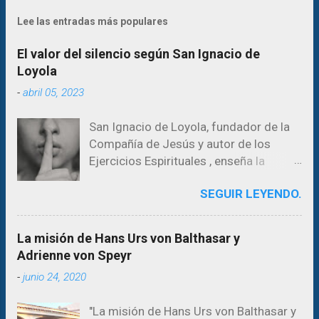
Lee las entradas más populares
El valor del silencio según San Ignacio de
Loyola
-
abril 05, 2023
San Ignacio de Loyola, fundador de la
Compañía de Jesús y autor de los
Ejercicios Espirituales , enseña la
importancia del silencio en la búsqueda
SEGUIR LEYENDO.
de la voluntad de Dios y la vida
espiritual. El silencio es necesario para
escuchar a Dios y para discernir su
La misión de Hans Urs von Balthasar y
voluntad en nuestras vidas. En los
Adrienne von Speyr
Ejercicios Espirituales, San Ignacio
-
junio 24, 2020
aconseja períodos de silencio
prolongados para ayudar a la persona a
"La misión de Hans Urs von Balthasar y
reflexionar sobre su vida y su relación