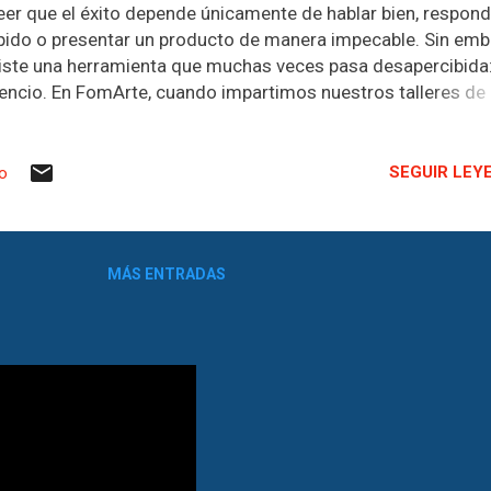
eer que el éxito depende únicamente de hablar bien, respond
pido o presentar un producto de manera impecable. Sin emb
iste una herramienta que muchas veces pasa desapercibida:
lencio. En FomArte, cuando impartimos nuestros talleres de
cnicas Actorales Aplicadas en Ventas y Atención al Cliente,
sistimos en que la comunicación no depende únicamente de
labras. Un buen vendedor sabe observar, escuchar y compr
SEGUIR LEY
io
 lenguaje verbal y no verbal de quien tiene enfrente. Y,
riosamente, uno de los momentos donde más información
tenemos es cuando el cliente deja de hablar: El silencio no
MÁS ENTRADAS
empre significa un "no" Cuando un cliente permanece en sile
spués de escuchar una propuesta, muchas personas sienten
cesidad de seguir hablando para llenar ese vacío. Empiezan
stificar el precio, agregan más beneficios o incluso ofrecen
scuentos antes de tiempo. Sin darse cuenta, está...