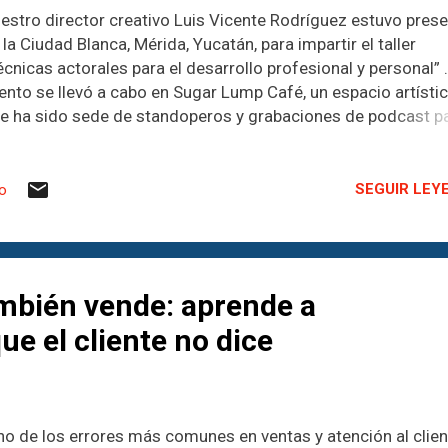
estro director creativo Luis Vicente Rodríguez estuvo pres
 la Ciudad Blanca, Mérida, Yucatán, para impartir el taller
écnicas actorales para el desarrollo profesional y personal” .
ento se llevó a cabo en Sugar Lump Café, un espacio artísti
e ha sido sede de standoperos y grabaciones de podcast p
tistas. Agradecemos especialmente a Edilu y Annie, encarg
l lugar, por las atenciones brindadas y por permitir que este
pacio lleno de arte y frescura se convirtiera en un escenario
SEGUIR LEY
io
timo para el taller. En un ambiente al aire libre, cuando la ciu
 Mérida cae en la noche y se siente más fresca, se realizó e
ller de 2.5 horas. Los participantes tuvieron la oportunidad 
nocer y practicar técnicas actorales aplicables al desarrollo
ambién vende: aprende a
rsonal y profesional, tales como: * Dicción, tono y ritmo. *
ncentración e imaginación. * Improvisación y expresión
ue el cliente no dice
ocional. * Ejercicios de concentración, respiración y blanq
 voz . Porque en el teatro, ...
o de los errores más comunes en ventas y atención al clien