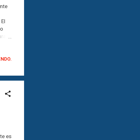
ente
 El
co
ara
adas
ENDO.
dad
ste
de
ueo
te es