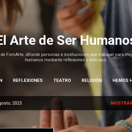
Ir al contenido principal
El Arte de Ser Humano
 de FomArte, difunde personas e instituciones que trabajan para mej
humanos mediante reflexiones y artículos.
N
REFLEXIONES
TEATRO
RELIGIÓN
HEMOS 
gosto, 2025
MOSTRAR