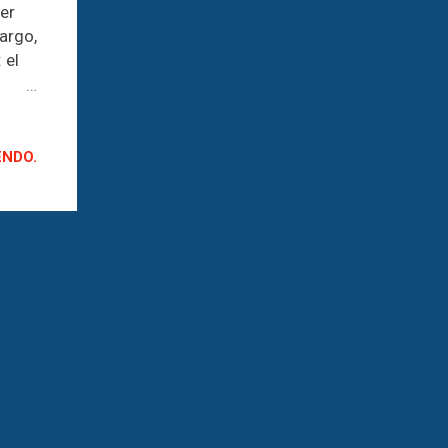
er
argo,
 el
 las
ender
ENDO.
ncio
 la
 a