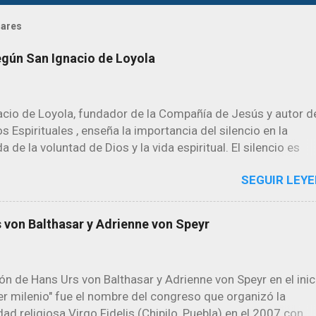
lares
según San Ignacio de Loyola
acio de Loyola, fundador de la Compañía de Jesús y autor d
os Espirituales , enseña la importancia del silencio en la
 de la voluntad de Dios y la vida espiritual. El silencio es
o para escuchar a Dios y para discernir su voluntad en nues
SEGUIR LEYE
n los Ejercicios Espirituales, San Ignacio aconseja períodos
 prolongados para ayudar a la persona a reflexionar sobre su
ación con Dios. El silencio permite que uno se aleje de las
 von Balthasar y Adrienne von Speyr
iones y el ruido del mundo y se concentre en la voz de Dios
n lo profundo de nuestro corazón. San Ignacio también habla
 como una forma de cultivar la humildad y el desapego a las
ón de Hans Urs von Balthasar y Adrienne von Speyr en el inic
teriales. Al dejar de lado las distracciones y los deseos
er milenio" fue el nombre del congreso que organizó la
s, uno puede enfocarse en lo esencial: la búsqueda de Dios
d religiosa Virgo Fidelis (Chipilo, Puebla) en el 2007 con