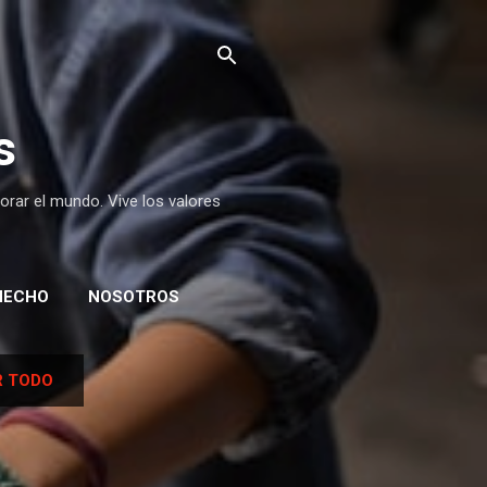
s
orar el mundo. Vive los valores
HECHO
NOSOTROS
 TODO