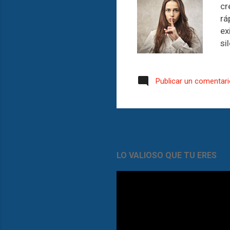
cr
rá
ex
si
Té
in
pa
Publicar un comentar
el
cu
ob
si
de
ne
LO VALIOSO QUE TU ERES
ju
de