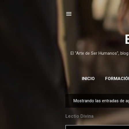
El "Arte de Ser Humanos", blog
INICIO
FORMACIÓ
Mostrando las entradas de a
E
n
Lectio Divina
t
r