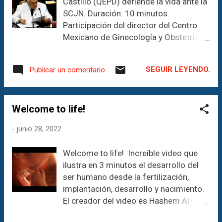
Castillo (QEPD) defiende la vida ante la
SCJN. Duración: 10 minutos.
Participación del director del Centro
Mexicano de Ginecología y Obstetricia
durante la 5ª audiencia pública en la
SCJN como parte del procedimiento
SEGUIR LEYENDO.
Publicar un comentario
de la Acción de Inconstitucionalidad
ante la reforma del Código Penal para
el DF que despenaliza el aborto hasta
Welcome to life!
las 12 semanas de gestación; 13 de
junio de 2008.
-
junio 28, 2022
_____________________________
_____________________________
Welcome to life! Increíble video que
_________________________
ilustra en 3 minutos el desarrollo del
¡Descubre el poder de la comunicación
ser humano desde la fertilización,
con nosotros! FomArte Teatro-
implantación, desarrollo y nacimiento.
Comunicación & Business Como
El creador del video es Hashem Al-
comunicólogos, somos tus aliados
Ghaili, un hombre yemení que vive en
perfectos para potenciar las áreas de