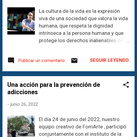
el simple hecho de serlo y de existir.
emprendimiento, tanto en el ámbito
La cultura de la vida es la expresión
_____________________________
cult...
viva de una sociedad que valora la vida
_____________________________
humana, que respeta la dignidad
_________________________
intrínseca a la persona humana y que
¡Descubre el poder de la comunicación
protege los derechos inalienables de
con nosotros! FomArte Teatro-
todos los seres humanos. Una
Comunicación & Business Como
sociedad que promueve la cultura de la
comunicólogos, somos tus aliados
SEGUIR LEYENDO.
Publicar un comentario
vida protege la vida en todas sus
perfectos para potenciar las áreas de
etapas, desde la concepción hasta la
comunicación de tu empresa o
muerte natural. La cultura de la vida
emprendimiento, tanto en el ámbito
Una acción para la prevención de
subraya la necesidad y nuestra
cultural como en el comercial. Haz
adicciones
responsabilidad de llevar las
clic aquí para más información y
convicciones personales provida a
descubre cómo podemos llevar la
-
junio 26, 2022
cada aspecto de la vida, de la sociedad
comunicación de manera...
y de la cultura. Debería expresarse en
El día 24 de junio del 2022, nuestro
costumbres de sus ciudadanos, en el
equipo creativo de FomArte , participó
arte, la música, la literatura y en los
conjuntamente con el instituto de la
medios de comunicación. Debería