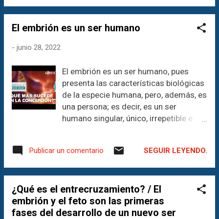
concebido es el mismo, y no otro, que
marca!
el que después se convertirá en bebé,
_____________________________
El embrión es un ser humano
en niño, en joven, en adulto y en
_____________________________
anciano.
_________________________
-
junio 28, 2022
_____________________________
_____________________________
El embrión es un ser humano, pues
_________________________
presenta las características biológicas
¡Descubre el poder de la comunicación
de la especie humana, pero, además, es
con nosotros! FomArte Teatro-
una persona; es decir, es un ser
Comunicación & Business Como
humano singular, único, irrepetible e
comunicólogos, somos tus aliados
irreemplazable. No se puede aceptar la
perfectos para potenciar las áreas de
introducción de ninguna condición para
comunicación de tu empresa o
SEGUIR LEYENDO.
Publicar un comentario
que el ser humano sea considerado
emprendimiento, tanto en el ámbito
persona. Históricamente, la negación
cultural como en el comercial. Haz
de la condición de persona a ciertos
clic aquí para más información y
¿Qué es el entrecruzamiento? / El
seres humanos se ha utilizado como
descubre cómo podemos llevar la
embrión y el feto son las primeras
excusa para las más terribles acciones.
comunicación de manera creativa,
fases del desarrollo de un nuevo ser
_____________________________
objetiva y original. ¡Estamos listos para