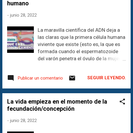
humano
_____________________________
impulsar tu mensaje y hacer brillar tu
_________________________
marca! _________________...
-
junio 28, 2022
¡Descubre el poder de la comunicación
con nosotros! FomArte Teatro-
La maravilla científica del ADN deja a
Comunicación & Business Como
las claras que la primera célula humana
comunicólogos, somos tus aliados
viviente que existe (esto es, la que es
perfectos para potenciar las áreas de
formada cuando el espermatozoide
comunicación de tu empresa o
del varón penetra el óvulo de la mujer),
emprendimiento, tanto en el ámbito
ya contiene un ADN único y exclusivo
cultural como en el comercial. Haz
del nuevo ser humano. Su ADN es
clic aquí para más información y
SEGUIR LEYENDO.
Publicar un comentario
diferente del ADN de los padres, es
descubre cómo podemos llevar la
único e individual, y esto para siempre.
comunicación de manera creativa,
_____________________________
objetiva y original. ¡Estamos listos para
La vida empieza en el momento de la
_____________________________
impulsar tu mensaje y hacer bri...
fecundación/concepción
_________________________
¡Descubre el poder de la comunicación
-
junio 28, 2022
con nosotros! FomArte Teatro-
Comunicación & Business Como