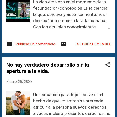
La vida empieza en el momento de la
comunicólogos, somos tus aliados
fecundación/concepción Es la ciencia
perfectos para potenciar las áreas de
la que, objetiva y asépticamente, nos
comunicación de tu empresa o
dice cuándo empieza la vida humana.
emprendimiento, tanto en el ámbito
Con los actuales conocimientos
cultural como en el comercial. Haz
genéticos sobre el ‘estatuto biológico’
clic aquí para más información y
del embrión es indudable que cada ser
descubre cómo podemos llevar la
SEGUIR LEYENDO.
Publicar un comentario
‘es lo que es’ desde el momento de la
comunicación de manera creativa,
fecundación.
objetiva y original. ¡Estamos listos para
_____________________________
impulsar tu mensaje y hacer brillar tu
No hay verdadero desarrollo sin la
_____________________________
marca!
apertura a la vida.
_________________________
_____________________________
¡Descubre el poder de la comunicación
_____________________________
-
junio 28, 2022
con nosotros! FomArte Teatro-
_________________________
Comunicación & Business Como
Una situación paradójica se ve en el
comunicólogos, somos tus aliados
hecho de que, mientras se pretende
perfectos para potenciar las áreas de
atribuir a la persona nuevos derechos,
comunicación de tu empresa o
a veces incluso presuntos derechos, no
emprendimiento, tanto en el ámbito