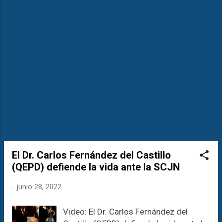
emprendimiento, tanto en el ámbito
cultural como en el comercial. Haz
clic aquí para más información y
descubre cómo podemos llevar la
comunicación de manera creativa,
objetiva y original. ¡Estamos listos para
impulsar tu mensaje y hacer brillar tu
marca!
_____________________________
_____________________________
_________________________
El Dr. Carlos Fernández del Castillo
(QEPD) defiende la vida ante la SCJN
-
junio 28, 2022
Video: El Dr. Carlos Fernández del