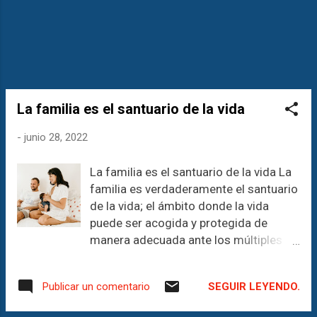
_____________________________
_________________________
¡Descubre el poder de la comunicación
con nosotros! FomArte Teatro-
Comunicación & Business Como
comunicólogos...
La familia es el santuario de la vida
-
junio 28, 2022
La familia es el santuario de la vida La
familia es verdaderamente el santuario
de la vida; el ámbito donde la vida
puede ser acogida y protegida de
manera adecuada ante los múltiples
acontecimientos a los que está
expuesta, y puede desarrollarse según
SEGUIR LEYENDO.
Publicar un comentario
las exigencias de un auténtico
crecimiento humano. La familia, por