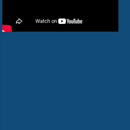
_____________________________
_____________________________
_________________________
¡Descubre el poder de la comunicación
con nosotros! FomArte Teatro-
Comunicación & Business Como
comunicólogos, somos tus...