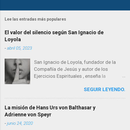
Lee las entradas más populares
El valor del silencio según San Ignacio de
Loyola
-
abril 05, 2023
San Ignacio de Loyola, fundador de la
Compañía de Jesús y autor de los
Ejercicios Espirituales , enseña la
importancia del silencio en la búsqueda
SEGUIR LEYENDO.
de la voluntad de Dios y la vida espiritual.
El silencio es necesario para escuchar a
Dios y para discernir su voluntad en
La misión de Hans Urs von Balthasar y
nuestras vidas. En los Ejercicios
Adrienne von Speyr
Espirituales, San Ignacio aconseja
-
junio 24, 2020
períodos de silencio prolongados para