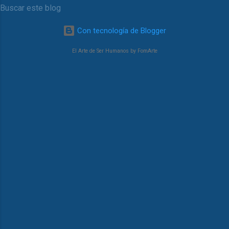
asistentes y recibir ese caluroso aplauso
fue un regalo para nuestro equipo. Fue un
momento hermos...
Con tecnología de Blogger
El Arte de Ser Humanos by FomArte