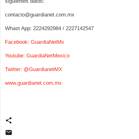
siguientes datos:
contacto@guardianet.com.mx
Whast App: 2224292984 / 2227142547
Facebook: GuardiaNetMx
Youtube: GuardiaNetMexico
Twitter: @GuardianetMX
www.guardianet.com.mx